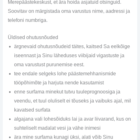
Merepäästekeskust, et ära hoida asjatuid otsinguid.
Soovitav on märgistada oma varustus nime, aadressi ja
telefoni numbriga.
Üldised ohutusnõuded
ärgnevaid ohutusnõudeid täites, kaitsed Sa eelkõige
iseennast ja Sinu läheduses viibijaid vigastuste ja
oma varustust purunemise eest.
tee endale selgeks lohe päästemehhanismide
tööpõhimõte ja harjuta nende kasutamist
enne surfama minekut tutvu tuuleprognoosiga ja
veendu, et tuul oluliselt ei tõuseks ja vaibuks ajal, mil
kavatsed surfata
algajana vali lohesõiduks lai ja avar liivarand, kus on
suhteliselt madalat vesi ja vähe inimesi
ära mine surfama kunagi üksi, alati võib Sinu