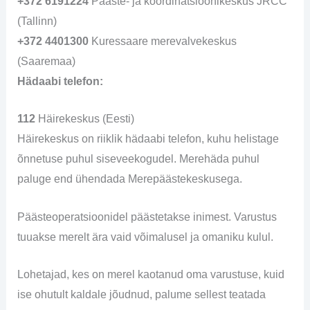
+372 6191224
Pääste- ja koordinatsioonikeskus JRCC
(Tallinn)
+372 4401300
Kuressaare merevalvekeskus
(Saaremaa)
Hädaabi telefon:
112
Häirekeskus (Eesti)
Häirekeskus on riiklik hädaabi telefon, kuhu helistage
õnnetuse puhul siseveekogudel. Merehäda puhul
paluge end ühendada Merepäästekeskusega.
Päästeoperatsioonidel päästetakse inimest. Varustus
tuuakse merelt ära vaid võimalusel ja omaniku kulul.
Lohetajad, kes on merel kaotanud oma varustuse, kuid
ise ohutult kaldale jõudnud, palume sellest teatada