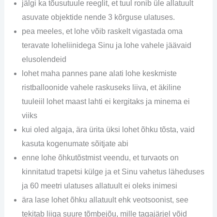
jälgi ka tõusutuule reeglit, et tuul ronib üle allatuult
asuvate objektide nende 3 kõrguse ulatuses.
pea meeles, et lohe võib raskelt vigastada oma
teravate loheliinidega Sinu ja lohe vahele jäävaid
elusolendeid
lohet maha pannes pane alati lohe keskmiste
ristballoonide vahele raskuseks liiva, et äkiline
tuuleiil lohet maast lahti ei kergitaks ja minema ei
viiks
kui oled algaja, ära ürita üksi lohet õhku tõsta, vaid
kasuta kogenumate sõitjate abi
enne lohe õhkutõstmist veendu, et turvaots on
kinnitatud trapetsi külge ja et Sinu vahetus läheduses
ja 60 meetri ulatuses allatuult ei oleks inimesi
ära lase lohet õhku allatuult ehk veotsoonist, see
tekitab liiga suure tõmbejõu, mille tagajärjel võid