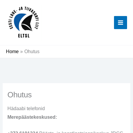
Skip
Main
to
Men
content
Home
Ohutus
Ohutus
Hädaabi telefonid
Merepäästekeskused: