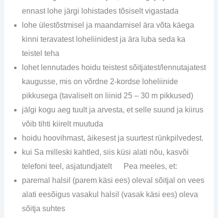
ennast lohe järgi lohistades tõsiselt vigastada
lohe ülestõstmisel ja maandamisel ära võta käega
kinni teravatest loheliinidest ja ära luba seda ka
teistel teha
lohet lennutades hoidu teistest sõitjatest/lennutajatest
kaugusse, mis on võrdne 2-kordse loheliinide
pikkusega (tavaliselt on liinid 25 – 30 m pikkused)
jälgi kogu aeg tuult ja arvesta, et selle suund ja kiirus
võib tihti kiirelt muutuda
hoidu hoovihmast, äikesest ja suurtest rünkpilvedest.
kui Sa milleski kahtled, siis küsi alati nõu, kasvõi
telefoni teel, asjatundjatelt Pea meeles, et:
paremal halsil (parem käsi ees) oleval sõitjal on vees
alati eesõigus vasakul halsil (vasak käsi ees) oleva
sõitja suhtes