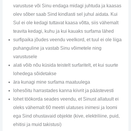
varustuse või Sinu endaga midagi juhtuda ja kaasas
olev sõber saab Sind kindlasti sel juhul aidata. Kui
Sul ei ole kedagi tuttavat kaasa võtta, siis vähemalt
teavita kedagi, kuhu ja kui kauaks surfama lähed
surfipaika jõudes veendu veelkord, et tuul ei ole liiga
puhanguline ja vastab Sinu võimetele ning
varustusele
alati võib nõu küsida teistelt surfaritelt, et kui suurte
lohedega sõidetakse
ära kunagi mine surfama maatuulega
lohesõitu harrastades kanna kiivrit ja päästevesti
lohet töökorda seades veendu, et Sinust allatuult ei
oleks vähemalt 60 meetri ulatuses inimesi ja loomi
ega Sind ohustavaid objekte (kive, elektriliine, puid,
ehitisi ja muid takistusi)