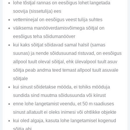
lohe tõstjal rannas on eesõigus lohet langetada
soovija (sissetulija) ees
vetteminejal on eesõigus veest tulija suhtes
väiksema manööverdamisvõimega sõitjal on
eesõigus teha sõidumanööver
kui kaks sõitjat sõidavad samal halsil (samas
suunas) ja nende sõidusuunad ristuvad, on eesõigus
allpool tuult oleval sõitjal, ehk ülevalpool tuult asuv
sõitja peab andma teed temast allpool tuult asuvale
sõitjale
kui sinust sõidetakse mööda, ei tohiks mööduja
sundida sind muutma sõidusuunda või kiirust
enne lohe langetamist veendu, et 50 m raadiuses
sinust allatuult ei oleks inimesi või ohtlikke objekte
kui oled algaja, kasuta lohe langetamisel kogenud
sõitja abi